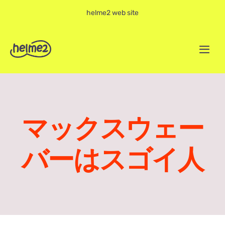
Skip
helme2 web site
to
content
Togg
Navi
Home
About
マックスウェー
Works
バーはスゴイ人
Note
Contact